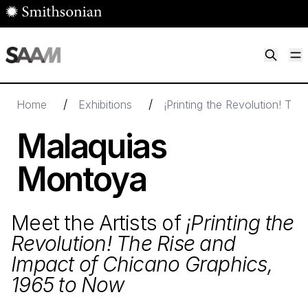
Skip to main content
M
Smithsonian American Art Museum
Smithsonian American Art Museum and Renwick Gallery
/
/
Home
Exhibitions
¡Printing the Revolution! Th
Malaquias
Montoya
Meet the Artists of
¡Printing the
Revolution! The Rise and
Impact of Chicano Graphics,
1965
to Now