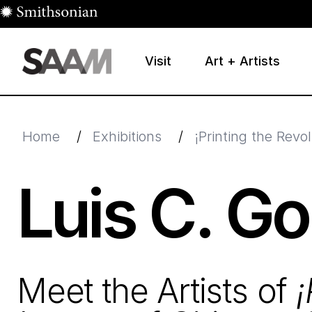
Skip to main content
Visit
Art + Artists
Smithsonian American Art Museum
Smithsonian American Art Museum and Renwick Galle
Home
/
Exhibitions
/
¡Printing the Rev
Luis C. G
Meet the Artists of
¡