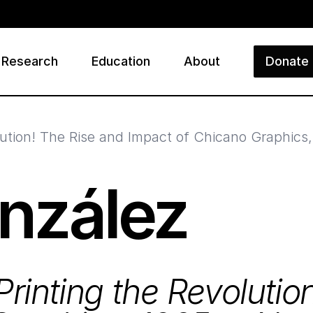
Research
Education
About
Donate
ry
olution! The Rise and Impact of Chicano Graphics
onzález
Printing the Revoluti