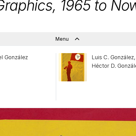
Graphics,
1965
to No
Menu
el González
Luis C. González,
Héctor D. Gonzál