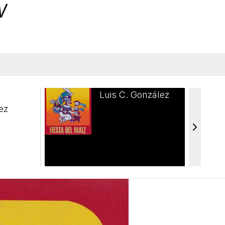
w
Luis C. González
ez