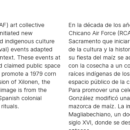
F) art collective
En la década de los año
nitiated new
Chicano Air Force (RC
d indigenous culture
Sacramento que iniciar
ival) events adapted
de la cultura y la hist
ntext. These events at
su fiesta del maíz se 
d claimed public space
con la cosecha a un co
To promote a 1979 corn
raíces indígenas de lo
sion of Xilonen, the
espacio público de la 
 image is from the
Para promover una cele
panish colonial
González modificó una 
rituals.
mazorca de maíz. La i
Magliabechiano, un do
siglo XVI, donde se des