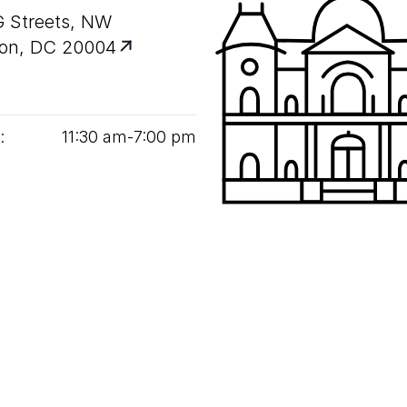
G Streets, NW
on, DC 20004
:
11
:
30
am‑
7
:
00
pm