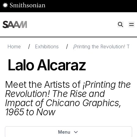
Skip to main content
M
Smithsonian American Art Museum
Smithsonian American Art Museum and Renwick Gallery
/
/
Home
Exhibitions
¡Printing the Revolution! Th
Lalo Alcaraz
Meet the Artists of
¡Printing the
Revolution! The Rise and
Impact of Chicano Graphics,
1965
to Now
Menu