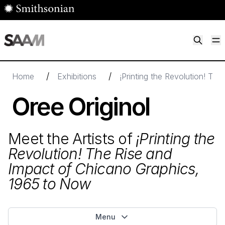
Skip to main content
M
Smithsonian American Art Museum
Smithsonian American Art Museum and Renwick Gallery
/
/
Home
Exhibitions
¡Printing the Revolution! Th
Oree Originol
Meet the Artists of
¡Printing the
Revolution! The Rise and
Impact of Chicano Graphics,
1965
to Now
Menu